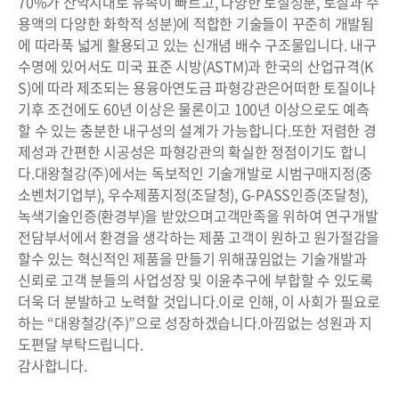
70%가 산악지대로 유속이 빠르고, 다양한 토질성분, 토질과 수
용액의 다양한 화학적 성분)에 적합한 기술들이 꾸준히 개발됨
에 따라
푹 넓게 활용되고 있는 신개념 배수 구조물입니다.
내구
수명에 있어서도 미국 표준 시방(ASTM)과 한국의 산업규격(K
S)에 따라 제조되는 용융아연도금 파형강관은
어떠한 토질이나
기후 조건에도 60년 이상은 물론이고 100년 이상으로도 예측
할 수 있는 충분한 내구성의 설계가 가능합니다.
또한 저렴한 경
제성과 간편한 시공성은 파형강관의 확실한 정점이기도 합니
다.
대왕철강(주)에서는 독보적인 기술개발로 시범구매지정(중
소벤처기업부), 우수제품지정(조달청), G-PASS인증(조달청),
녹색기술인증(환경부)을 받았으며
고객만족을 위하여 연구개발
전담부서에서 환경을 생각하는 제품 고객이 원하고 원가절감을
할수 있는 혁신적인 제품을 만들기 위해
끊임없는 기술개발과
신뢰로 고객 분들의 사업성장 및 이윤추구에 부합할 수 있도록
더욱 더 분발하고 노력할 것입니다.
이로 인해, 이 사회가 필요로
하는 “대왕철강(주)”으로 성장하겠습니다.
아낌없는 성원과 지
도편달 부탁드립니다.
감사합니다.